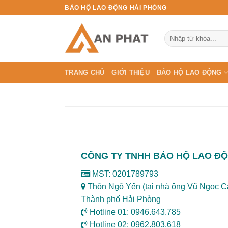
Skip
BẢO HỘ LAO ĐỘNG HẢI PHÒNG
to
content
Tìm
kiếm:
TRANG CHỦ
GIỚI THIỆU
BẢO HỘ LAO ĐỘNG
CÔNG TY TNHH BẢO HỘ LAO ĐỘ
MST: 0201789793
Thôn Ngô Yến (tại nhà ông Vũ Ngọc C
Thành phố Hải Phòng
Hotline 01: 0946.643.785
Hotline 02: 0962.803.618