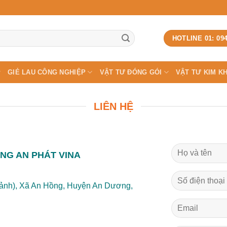
HOTLINE 01: 094
GIẺ LAU CÔNG NGHIỆP
VẬT TƯ ĐÓNG GÓI
VẬT TƯ KIM KH
LIÊN HỆ
NG AN PHÁT VINA
ảnh), Xã An Hồng, Huyện An Dương,