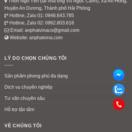
Thôn Ngô Yến (tại nhà ông Vũ Ngọc Cảnh), Xã An Hồng,
Huyện An Dương, Thành phố Hải Phòng
Hotline, Zalo 01:
0946.643.785
Hotline, Zalo 02:
0962.803.618
Email:
anphatvinaco@gmail.com
Website:
anphatvina.com
LÝ DO CHỌN CHÚNG TÔI
Sản phẩm phong phú đa dạng
Dịch vụ chuyên nghiệp
Tư vấn chuyên sâu
Hỗ trợ tận tâm
VỀ CHÚNG TÔI