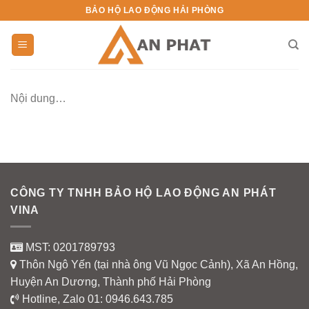
Skip
BẢO HỘ LAO ĐỘNG HẢI PHÒNG
to
content
Nội dung…
CÔNG TY TNHH BẢO HỘ LAO ĐỘNG AN PHÁT
VINA
MST: 0201789793
Thôn Ngô Yến (tại nhà ông Vũ Ngọc Cảnh), Xã An Hồng,
Huyện An Dương, Thành phố Hải Phòng
Hotline, Zalo 01:
0946.643.785