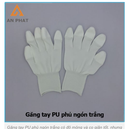
Găng tay PU phủ ngón trắng có độ mỏng và co giãn tốt, nhưng